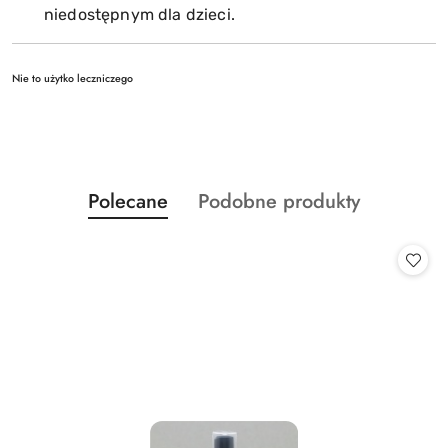
niedostępnym dla dzieci.
Nie to użytko leczniczego
Produkty
Produkty
Polecane
Podobne produkty
Pomiń karuzelę produktów
o
o
statusie:
statusie: