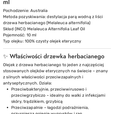
ml
Pochodzenie: Australia
Metoda pozyskiwania: destylacja parą wodną z liści
drzewa herbacianego (Melaleuca alternifolia)
Skład (INCI): Melaleuca Alternifolia Leaf Oil
Pojemność: 10 ml
Typ olejku: 100% czysty olejek eteryczny
✨ Właściwości drzewka herbacianego
Olejek z drzewa herbacianego to jeden z najczęściej
stosowanych olejków eterycznych na świecie – znany
z silnych właściwości przeciwzapalnych i
antyseptycznych. Działa:
Przeciwbakteryjnie, przeciwwirusowo i
przeciwgrzybiczo – idealny do walki z infekcjami
skóry, trądzikiem, grzybicą
Przeciwzapalnie – łagodzi podrażnienia,
przyspiesza gojenie wyprysków i ran