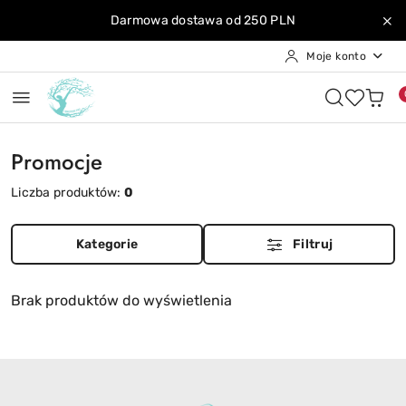
Przejdź do treści głównej
Przejdź do wyszukiwarki
Przejdź do moje konto
Przejdź do menu głównego
Przejdź do stopki
Darmowa dostawa od 250 PLN
Moje konto
Promocje
Liczba produktów:
0
Kategorie
Filtruj
Brak produktów do wyświetlenia