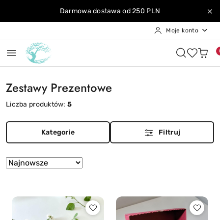
Przejdź do treści głównej
Przejdź do wyszukiwarki
Przejdź do moje konto
Przejdź do menu głównego
Przejdź do stopki
Darmowa dostawa od 250 PLN
Moje konto
Zestawy Prezentowe
Liczba produktów:
5
Kategorie
Filtruj
Zastosowano
Sortuj
według
sortowanie:
Najnowsze.