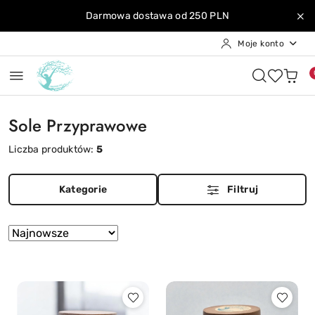
Przejdź do treści głównej
Przejdź do wyszukiwarki
Przejdź do moje konto
Przejdź do menu głównego
Przejdź do stopki
Darmowa dostawa od 250 PLN
Moje konto
Sole Przyprawowe
Liczba produktów:
5
Kategorie
Filtruj
Zastosowano
Sortuj
według
sortowanie:
Najnowsze.