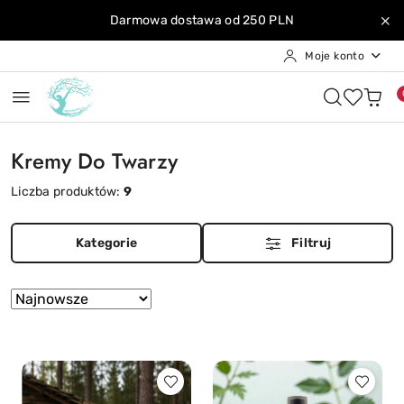
Przejdź do treści głównej
Przejdź do wyszukiwarki
Przejdź do moje konto
Przejdź do menu głównego
Przejdź do stopki
Darmowa dostawa od 250 PLN
Moje konto
Kremy Do Twarzy
Liczba produktów:
9
Kategorie
Filtruj
Zastosowano
Sortuj
według
sortowanie:
Najnowsze.