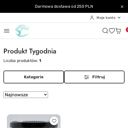
Przejdź do treści głównej
Przejdź do wyszukiwarki
Przejdź do moje konto
Przejdź do menu głównego
Przejdź do stopki
Darmowa dostawa od 250 PLN
Moje konto
Produkt Tygodnia
Liczba produktów:
1
Kategorie
Filtruj
Zastosowano
Sortuj
według
sortowanie:
Najnowsze.