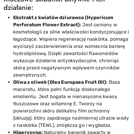
działanie:
Ekstrakt z kwiatów dziurawca (Hypericum
Perforatum Flower Extract):
Jest ceniony w
kosmetologii za silne właściwości kondycjonujące i
łagodzące. Wspiera regenerację naskórka, pomaga
wyciszyć zaczerwienienia oraz wzmacnia barierę
hydrolipidową. Dzięki zawartości flawonoidów
wykazuje działanie antyoksydacyjne, chroniąc
skórę przed negatywnym wpływem czynników
zewnętrznych.
Oliwa z oliwek (Olea Europaea Fruit Oil):
Baza
maceratu, która pełni funkcję doskonałego
emolientu. Jest bogata w nienasycone kwasy
tłuszczowe oraz witaminę E. Tworzy na
powierzchni skóry delikatny film ochronny
(okluzję), który zapobiega nadmiernej utracie wody
z naskórka (TEWL), zmiękcza go i wygładza.
Hiperycyna:
Naturalny barwnik zawarty w