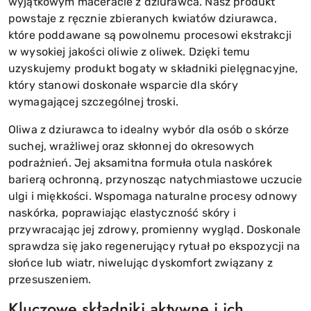
wyjątkowym maceracie z dziurawca. Nasz produkt
powstaje z ręcznie zbieranych kwiatów dziurawca,
które poddawane są powolnemu procesowi ekstrakcji
w wysokiej jakości oliwie z oliwek. Dzięki temu
uzyskujemy produkt bogaty w składniki pielęgnacyjne,
który stanowi doskonałe wsparcie dla skóry
wymagającej szczególnej troski.
Oliwa z dziurawca to idealny wybór dla osób o skórze
suchej, wrażliwej oraz skłonnej do okresowych
podrażnień. Jej aksamitna formuła otula naskórek
barierą ochronną, przynosząc natychmiastowe uczucie
ulgi i miękkości. Wspomaga naturalne procesy odnowy
naskórka, poprawiając elastyczność skóry i
przywracając jej zdrowy, promienny wygląd. Doskonale
sprawdza się jako regenerujący rytuał po ekspozycji na
słońce lub wiatr, niwelując dyskomfort związany z
przesuszeniem.
Kluczowe składniki aktywne i ich