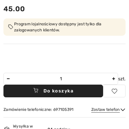
cena:
45.00
Program lojalnościowy dostępny jest tylko dla
zalogowanych klientów.
Ilość
szt.
Do koszyka
Zamówienie telefoniczne: 697105391
Zostaw telefon
Dostępność
Wysyłka w